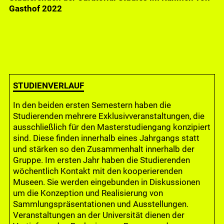
Masterstudiengangs Curatorial Studies, im
Süddeutsche Zeitung Feuilleton, 2016
Wilson, Gastprofessur, 2018
Gasthof 2022
Gasthof 2022
Weltkulturen Museum, 2011
STUDIENVERLAUF
In den beiden ersten Semestern haben die
Studierenden mehrere Exklusivveranstaltungen, die
ausschließlich für den Masterstudiengang konzipiert
sind. Diese finden innerhalb eines Jahrgangs statt
und stärken so den Zusammenhalt innerhalb der
Gruppe. Im ersten Jahr haben die Studierenden
wöchentlich Kontakt mit den kooperierenden
Museen. Sie werden eingebunden in Diskussionen
um die Konzeption und Realisierung von
Sammlungspräsentationen und Ausstellungen.
Veranstaltungen an der Universität dienen der