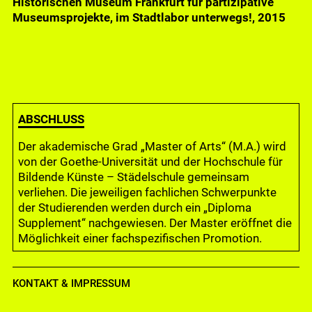
Moderne im Städel Museum, vor einem Modell zur
Historischen Museum Frankfurt für partizipative
Gegenwart im Städel Museum, in der Ausstellung
Ausstellung Lichtbilder, 2013
Museumsprojekte, im Stadtlabor unterwegs!, 2015
Victor Vasarely, 2018
ABSCHLUSS
Der akademische Grad „Master of Arts“ (M.A.) wird
von der Goethe-Universität und der Hochschule für
Bildende Künste – Städelschule gemeinsam
verliehen. Die jeweiligen fachlichen Schwerpunkte
der Studierenden werden durch ein „Diploma
Supplement“ nachgewiesen. Der Master eröffnet die
Möglichkeit einer fachspezifischen Promotion.
KONTAKT & IMPRESSUM