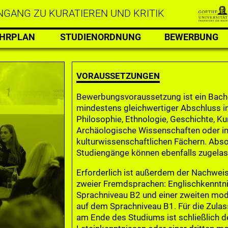
GANG ZU KURATIEREN UND KRITIK
EHRPLAN
STUDIENORDNUNG
BEWERBUNG
VORAUSSETZUNGEN
Bewerbungsvoraussetzung ist ein Bach
mindestens gleichwertiger Abschluss i
Philosophie, Ethnologie, Geschichte, K
Archäologische Wissenschaften oder i
kulturwissenschaftlichen Fächern. Abso
Studiengänge können ebenfalls zugela
Erforderlich ist außerdem der Nachwei
zweier Fremdsprachen: Englischkenntn
Sprachniveau B2 und einer zweiten m
auf dem Sprachniveau B1. Für die Zula
am Ende des Studiums ist schließlich 