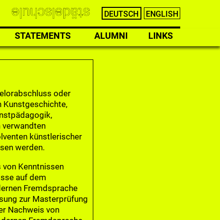
DEUTSCH
ENGLISH
STATEMENTS
ALUMNI
LINKS
elorabschluss oder
n Kunstgeschichte,
unstpädagogik,
n verwandten
lventen künstlerischer
ssen werden.
s von Kenntnissen
isse auf dem
odernen Fremdsprache
ssung zur Masterprüfung
der Nachweis von