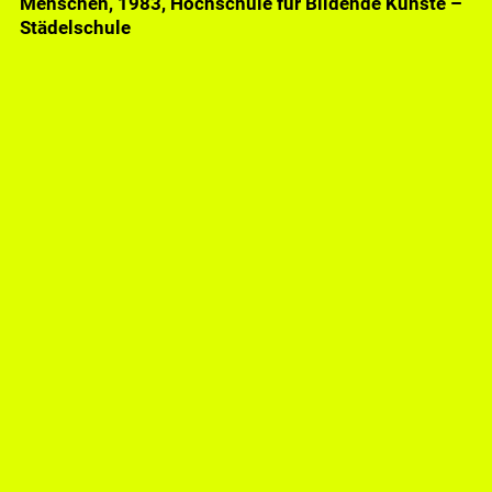
Menschen, 1983, Hochschule für Bildende Künste –
Städelschule
Raqs Media Collective, All, Humans, 2023, Bibliothek
SKW-Gebäude Campus Westend der Goethe-
Universität