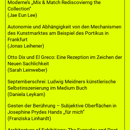
Moderne’s „Mix & Match Rediscovierng the
Collection“
(Jae Eun Lee)
Autonomie und Abhängigkeit von den Mechanismen
des Kunstmarktes am Beispiel des Portikus in
Frankfurt
(Jonas Leihener)
Otto Dix und El Greco: Eine Rezeption im Zeichen der
Neuen Sachlichkeit
(Sarah Leinweber)
Septemberschrei: Ludwig Meidners künstlerische
Selbstinszenierung im Medium Buch
(Daniela Leykam)
Gesten der Berührung – Subjektive Oberflächen in
Josephine Prydes Hands „für mich”
(Franziska Linhardt)
Architecture of Exhibitions: The Everyday and Post-